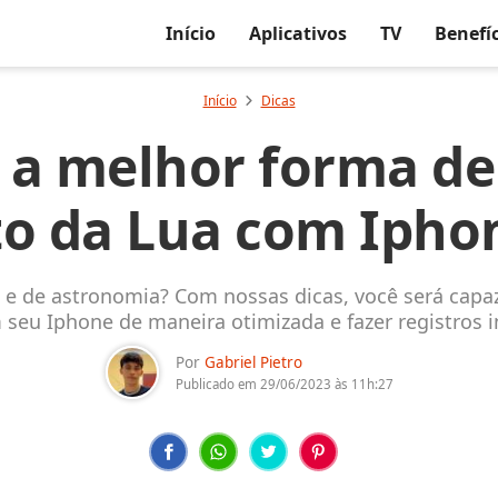
Início
Aplicativos
TV
Benefí
Início
Dicas
 a melhor forma de 
to da Lua com Ipho
a e de astronomia? Com nossas dicas, você será capaz
 seu Iphone de maneira otimizada e fazer registros in
Por
Gabriel Pietro
Publicado em
29/06/2023
às 11h:27