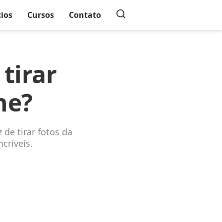
cios
Cursos
Contato
tirar
ne?
 de tirar fotos da
críveis.