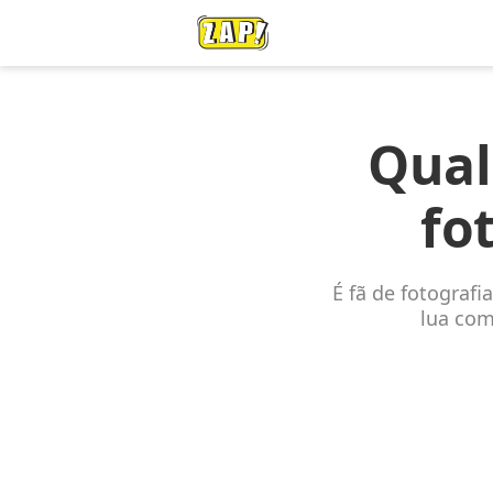
Qual
fo
É fã de fotografi
lua com