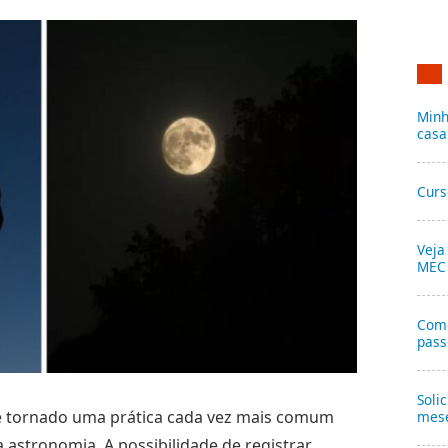
Minh
casa
Curs
Veja
MEC
Como
pass
Soli
se tornado uma prática cada vez mais comum
mese
 astronomia. A possibilidade de registrar