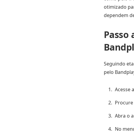
otimizado pa
dependem de 
Passo 
Bandp
Seguindo eta
pelo Bandpla
Acesse a 
Procure 
Abra o a
No menu 