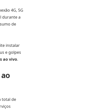
nexão 4G, 5G
l durante a
nsumo de
te instalar
us e golpes
s ao vivo
.
 ao
 total de
rviços