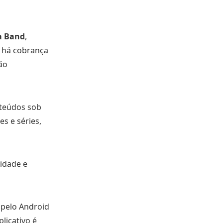
da Band
,
 há cobrança
ão
teúdos sob
s e séries,
cidade e
 pelo Android
licativo é