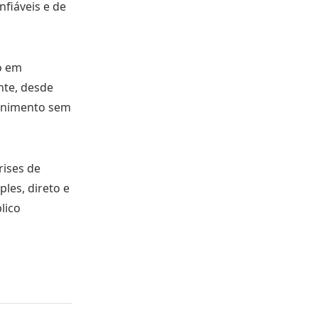
fiáveis e de
o em
nte, desde
tenimento sem
ises de
les, direto e
lico