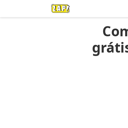
Com
gráti