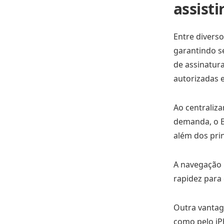
assisti
Entre diverso
garantindo s
de assinatura
autorizadas e
Ao centraliz
demanda, o Ba
além dos pri
A navegação i
rapidez para 
Outra vantage
como pelo iPh