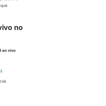
 que
vivo no
 ao vivo
e
).
ial.