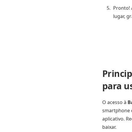
Pronto!
lugar, gr
Princi
para u
O acesso à
B
smartphone c
aplicativo. 
baixar.