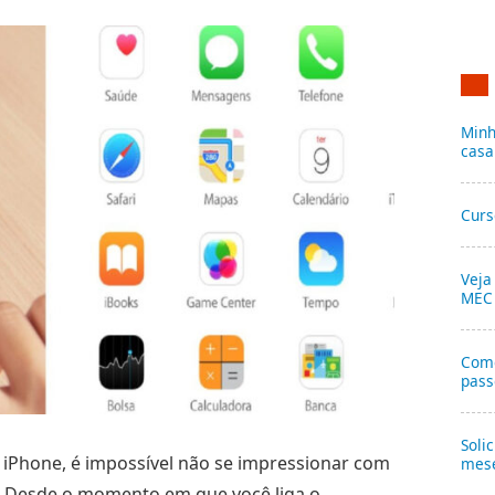
Minh
casa
Curs
Veja
MEC
Como
pass
Soli
o iPhone, é impossível não se impressionar com
mese
s. Desde o momento em que você liga o