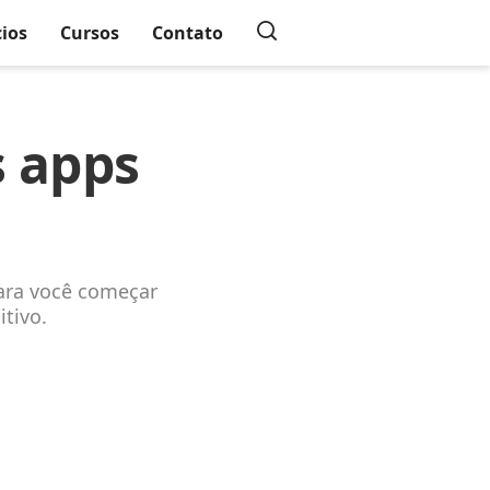
cios
Cursos
Contato
s apps
ara você começar
itivo.