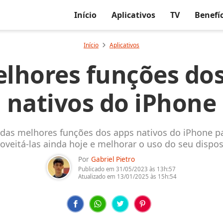
Início
Aplicativos
TV
Benefí
Início
Aplicativos
lhores funções do
nativos do iPhone
 das melhores funções dos apps nativos do iPhone p
oveitá-las ainda hoje e melhorar o uso do seu dispos
Por
Gabriel Pietro
Publicado em
31/05/2023
às 13h:57
Atualizado em
13/01/2025
às 15h:54