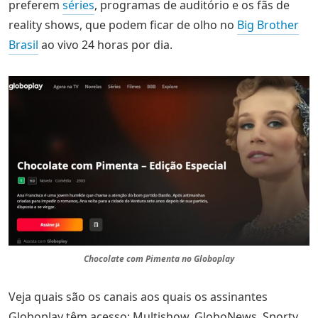
preferem
séries
, programas de auditório e os fãs de
reality shows, que podem ficar de olho no
Big Brother
Brasil
ao vivo 24 horas por dia.
Chocolate com Pimenta no Globoplay
Veja quais são os canais aos quais os assinantes
Globoplay têm acesso: Multishow, GloboNews, Sportv,