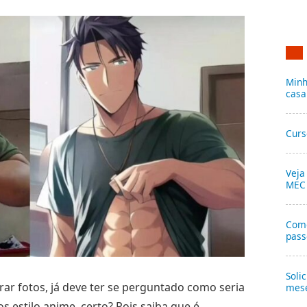
Minh
casa
Curs
Veja
MEC
Como
pass
Soli
rar fotos, já deve ter se perguntado como seria
mese
 estilo anime, certo? Pois saiba que é