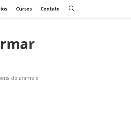
cios
Cursos
Contato
ormar
gens de anime e