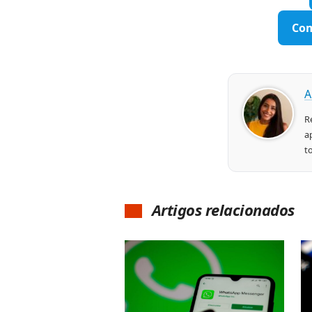
Com
A
R
a
t
Artigos relacionados