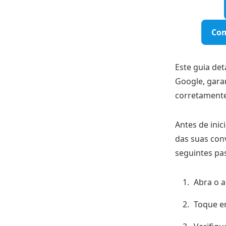
Com
Este guia det
Google, gara
corretamente
Antes de inic
das suas conv
seguintes pa
Abra o a
Toque e