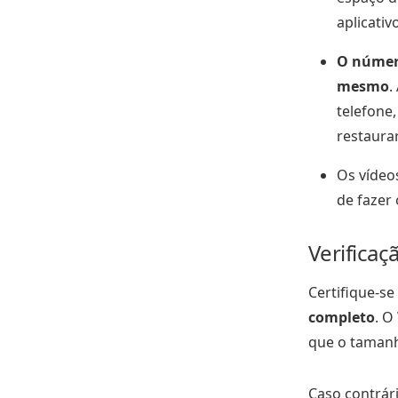
aplicativ
O número
mesmo
.
telefone,
restaura
Os vídeos
de fazer 
Verifica
Certifique-s
completo
. O
que o taman
Caso contrári