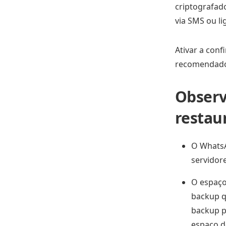
criptografad
via SMS ou li
Ativar a con
recomendado 
Observ
restau
O WhatsA
servidor
O espaço
backup q
backup p
espaço d