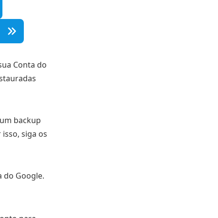
 sua Conta do
estauradas
ue um backup
isso, siga os
a do Google.