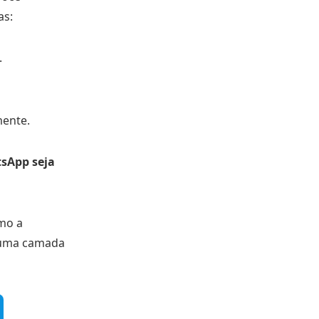
as:
.
mente.
tsApp seja
mo a
 uma camada