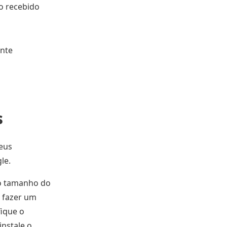
o recebido
ente
s
eus
le.
 o tamanho do
 fazer um
fique o
instale o