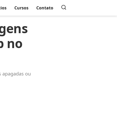
cios
Cursos
Contato
gens
p no
ns apagadas ou