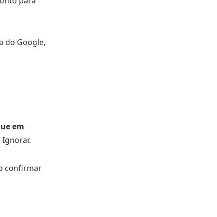
ronto para
ta do Google,
que em
 Ignorar.
o confirmar