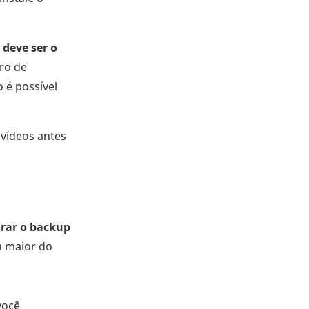
 deve ser o
ro de
 é possível
 vídeos antes
urar o backup
a maior do
você