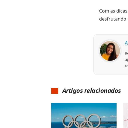
Com as dicas 
desfrutando 
A
R
a
t
Artigos relacionados