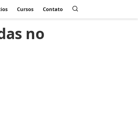
cios
Cursos
Contato
das no
a