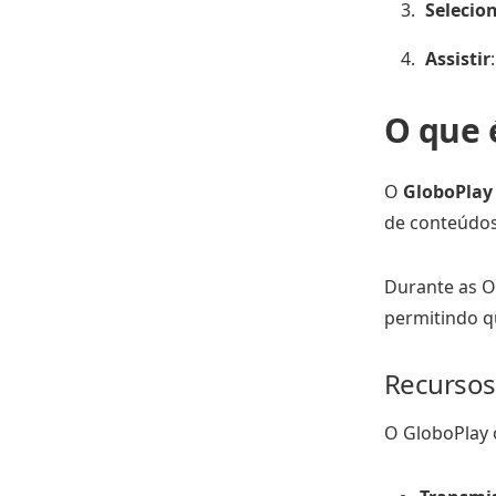
Selecio
Assistir
O que 
O
GloboPlay 
de conteúdos,
Durante as O
permitindo q
Recursos
O GloboPlay 