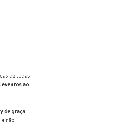
oas de todas
 eventos ao
y de graça
,
 a não