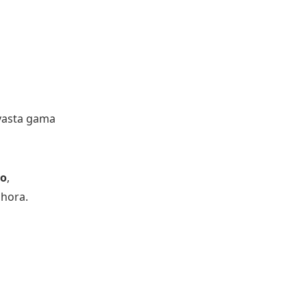
vasta gama
vo
,
 hora.