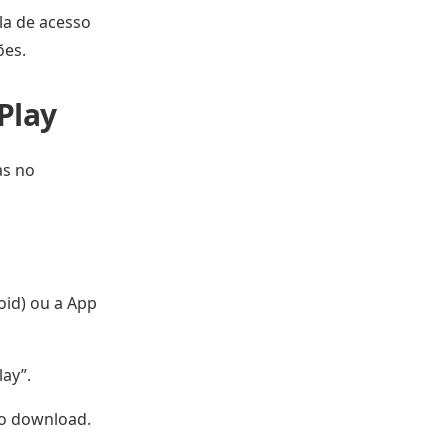
la de acesso
ões.
Play
as no
oid) ou a App
lay”.
do download.