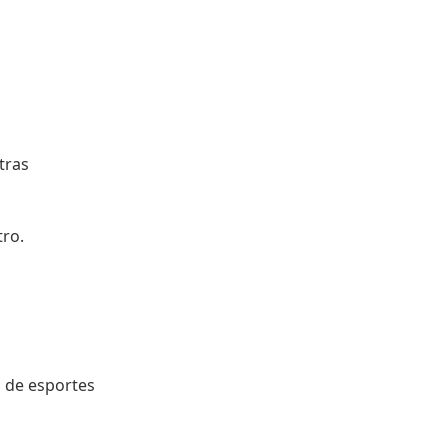
tras
tro.
ão de esportes