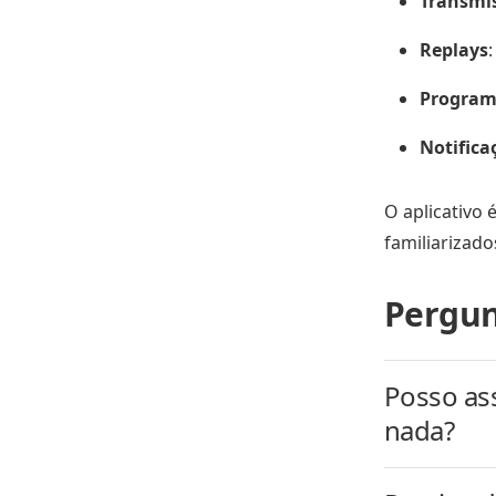
Transmis
Replays
Program
Notifica
O aplicativo 
familiarizad
Pergun
Posso as
nada?