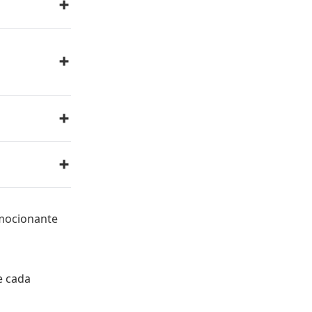
e
mocionante
e cada