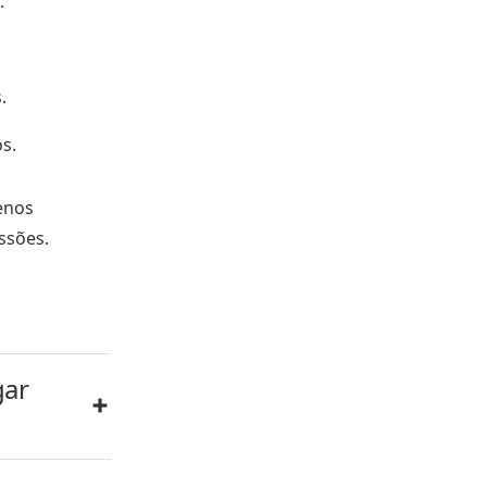
.
.
s.
enos
ssões.
gar