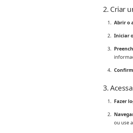
2. Criar 
Abrir o 
Iniciar 
Preench
informaç
Confirm
3. Acess
Fazer lo
Navegar
ou use a