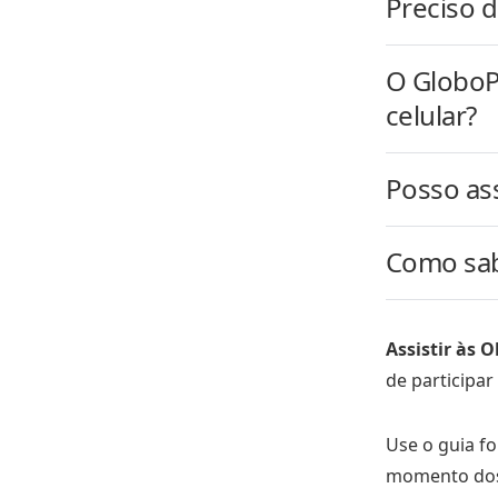
Preciso 
O GloboPl
celular?
Posso ass
Como sab
Assistir às 
de participar
Use o guia f
momento dos