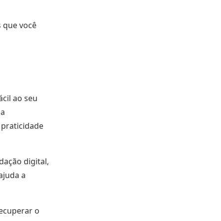
s que você
ácil ao seu
 a
praticidade
ação digital,
ajuda a
recuperar o