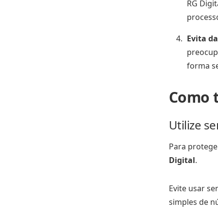
RG Digita
processo
Evita d
preocup
forma s
Como t
Utilize s
Para protege
Digital
.
Evite usar se
simples de n