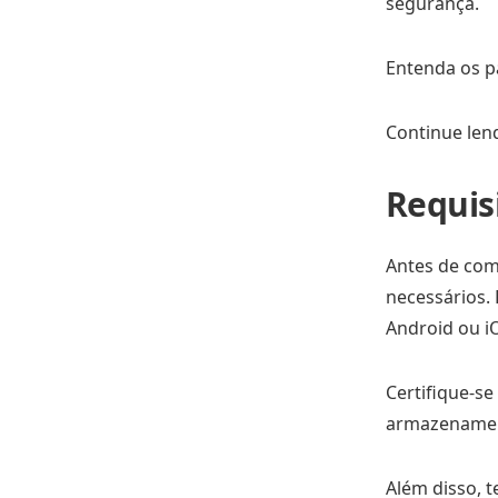
segurança.
Entenda os pa
Continue len
Requisi
Antes de come
necessários.
Android ou i
Certifique-se
armazenamento
Além disso, 