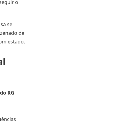
 seguir o
isa se
azenado de
om estado.
al
 do RG
uências