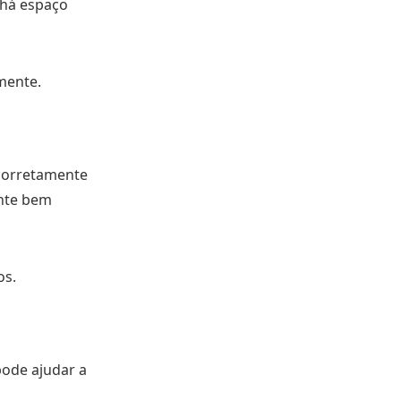
e há espaço
mente.
 corretamente
ente bem
os.
pode ajudar a