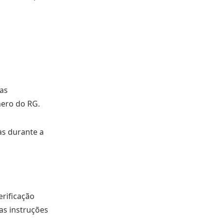
mas
ero do RG.
as durante a
erificação
 as instruções