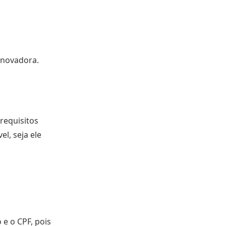
inovadora.
requisitos
l, seja ele
e o CPF, pois