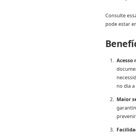
Consulte ess
pode estar e
Benefíc
Acesso r
documen
necessid
no dia a 
Maior s
garantin
prevenir
Facilid