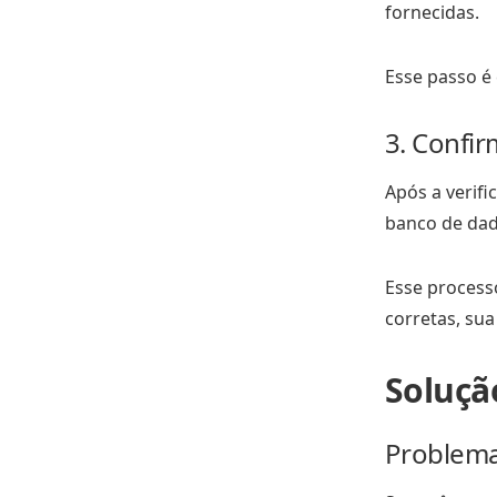
fornecidas.
Esse passo é 
3. Confi
Após a verifi
banco de dado
Esse process
corretas, sua
Soluçã
Problema